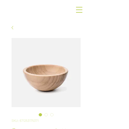
G
r
een
SKU: 671253175371