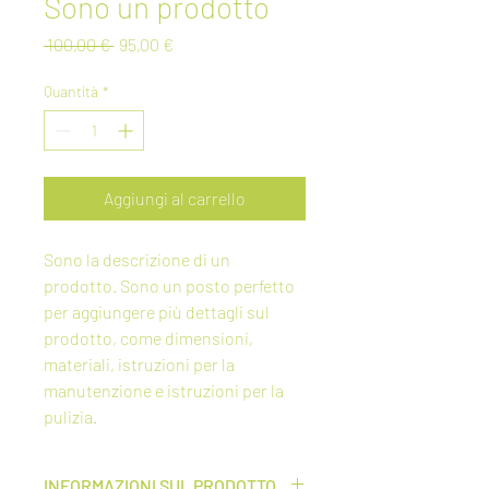
Sono un prodotto
Prezzo
Prezzo
 100,00 € 
95,00 €
regolare
scontato
Quantità
*
Aggiungi al carrello
Sono la descrizione di un 
prodotto. Sono un posto perfetto 
per aggiungere più dettagli sul 
prodotto, come dimensioni, 
materiali, istruzioni per la 
manutenzione e istruzioni per la 
pulizia.
INFORMAZIONI SUL PRODOTTO